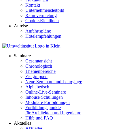
Kontakt
Unternehmensleitbild
Raumvermietung
Cookie-Richtlinen
Anreise
Anfahrtspläne
Hotelempfehlungen
Seminare
Gesamtansicht
Chronologisch
Themenbereiche
Zielgruppen
Neue Seminare und Lehrgänge
Alphabetisch
Online-Live-Seminare
Inhouse-Schulungen
Modulare Fortbildungen
Fortbildungspunkte
für Architekten und Ingenieure
Hilfe und FAQ
Aktuelles
Aktuelles