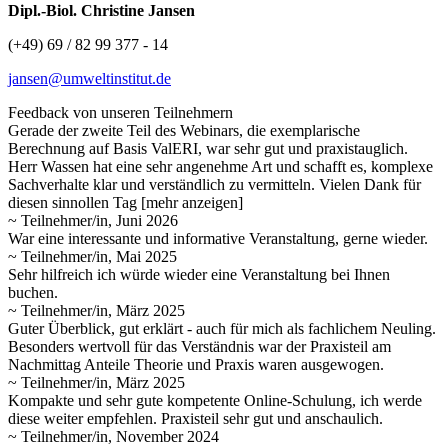
Dipl.-Biol. Christine Jansen
(+49) 69 / 82 99 377 - 14
jansen@umweltinstitut.de
Feedback von unseren Teilnehmern
Gerade der zweite Teil des Webinars, die exemplarische
Berechnung auf Basis ValERI, war sehr gut und praxistauglich.
Herr Wassen hat eine sehr angenehme Art und schafft es, komplexe
Sachverhalte klar und verständlich zu vermitteln. Vielen Dank für
diesen sinnollen
Tag
[mehr anzeigen]
~ Teilnehmer/in, Juni 2026
War eine interessante und informative Veranstaltung, gerne wieder.
~ Teilnehmer/in, Mai 2025
Sehr hilfreich ich würde wieder eine Veranstaltung bei Ihnen
buchen.
~ Teilnehmer/in, März 2025
Guter Überblick, gut erklärt - auch für mich als fachlichem Neuling.
Besonders wertvoll für das Verständnis war der Praxisteil am
Nachmittag Anteile Theorie und Praxis waren ausgewogen.
~ Teilnehmer/in, März 2025
Kompakte und sehr gute kompetente Online-Schulung, ich werde
diese weiter empfehlen. Praxisteil sehr gut und anschaulich.
~ Teilnehmer/in, November 2024