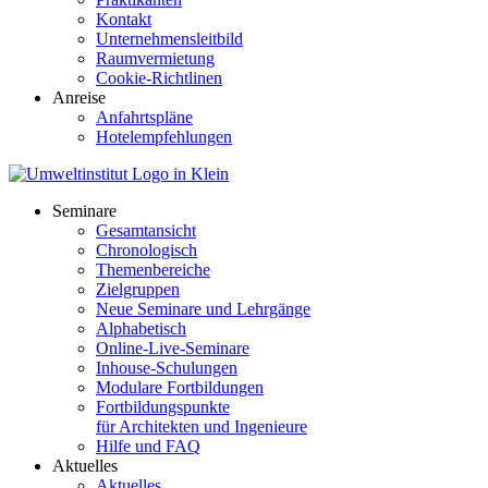
Kontakt
Unternehmensleitbild
Raumvermietung
Cookie-Richtlinen
Anreise
Anfahrtspläne
Hotelempfehlungen
Seminare
Gesamtansicht
Chronologisch
Themenbereiche
Zielgruppen
Neue Seminare und Lehrgänge
Alphabetisch
Online-Live-Seminare
Inhouse-Schulungen
Modulare Fortbildungen
Fortbildungspunkte
für Architekten und Ingenieure
Hilfe und FAQ
Aktuelles
Aktuelles