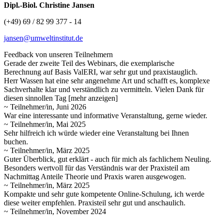
Dipl.-Biol. Christine Jansen
(+49) 69 / 82 99 377 - 14
jansen@umweltinstitut.de
Feedback von unseren Teilnehmern
Gerade der zweite Teil des Webinars, die exemplarische
Berechnung auf Basis ValERI, war sehr gut und praxistauglich.
Herr Wassen hat eine sehr angenehme Art und schafft es, komplexe
Sachverhalte klar und verständlich zu vermitteln. Vielen Dank für
diesen sinnollen
Tag
[mehr anzeigen]
~ Teilnehmer/in, Juni 2026
War eine interessante und informative Veranstaltung, gerne wieder.
~ Teilnehmer/in, Mai 2025
Sehr hilfreich ich würde wieder eine Veranstaltung bei Ihnen
buchen.
~ Teilnehmer/in, März 2025
Guter Überblick, gut erklärt - auch für mich als fachlichem Neuling.
Besonders wertvoll für das Verständnis war der Praxisteil am
Nachmittag Anteile Theorie und Praxis waren ausgewogen.
~ Teilnehmer/in, März 2025
Kompakte und sehr gute kompetente Online-Schulung, ich werde
diese weiter empfehlen. Praxisteil sehr gut und anschaulich.
~ Teilnehmer/in, November 2024