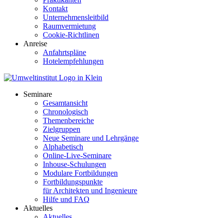
Kontakt
Unternehmensleitbild
Raumvermietung
Cookie-Richtlinen
Anreise
Anfahrtspläne
Hotelempfehlungen
Seminare
Gesamtansicht
Chronologisch
Themenbereiche
Zielgruppen
Neue Seminare und Lehrgänge
Alphabetisch
Online-Live-Seminare
Inhouse-Schulungen
Modulare Fortbildungen
Fortbildungspunkte
für Architekten und Ingenieure
Hilfe und FAQ
Aktuelles
Aktuelles