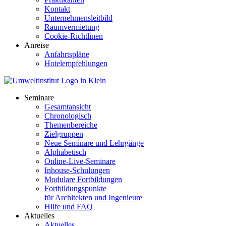
Kontakt
Unternehmensleitbild
Raumvermietung
Cookie-Richtlinen
Anreise
Anfahrtspläne
Hotelempfehlungen
Seminare
Gesamtansicht
Chronologisch
Themenbereiche
Zielgruppen
Neue Seminare und Lehrgänge
Alphabetisch
Online-Live-Seminare
Inhouse-Schulungen
Modulare Fortbildungen
Fortbildungspunkte
für Architekten und Ingenieure
Hilfe und FAQ
Aktuelles
Aktuelles