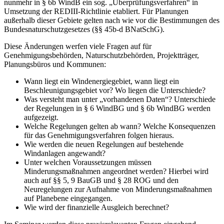
nunmehr in § 6b WindB ein sog. „Überprüfungsverfahren“ in
Umsetzung der REDIII-Richtlinie etabliert. Für Planungen
außerhalb dieser Gebiete gelten nach wie vor die Bestimmungen des
Bundesnaturschutzgesetzes (§§ 45b-d BNatSchG).
Diese Änderungen werfen viele Fragen auf für
Genehmigungsbehörden, Naturschutzbehörden, Projektträger,
Planungsbüros und Kommunen:
Wann liegt ein Windenergiegebiet, wann liegt ein
Beschleunigungsgebiet vor? Wo liegen die Unterschiede?
Was versteht man unter „vorhandenen Daten“? Unterschiede
der Regelungen in § 6 WindBG und § 6b WindBG werden
aufgezeigt.
Welche Regelungen gelten ab wann? Welche Konsequenzen
für das Genehmigungsverfahren folgen hieraus.
Wie werden die neuen Regelungen auf bestehende
Windanlagen angewandt?
Unter welchen Voraussetzungen müssen
Minderungsmaßnahmen angeordnet werden? Hierbei wird
auch auf §§ 5, 9 BauGB und § 28 ROG und den
Neuregelungen zur Aufnahme von Minderungsmaßnahmen
auf Planebene eingegangen.
Wie wird der finanzielle Ausgleich berechnet?