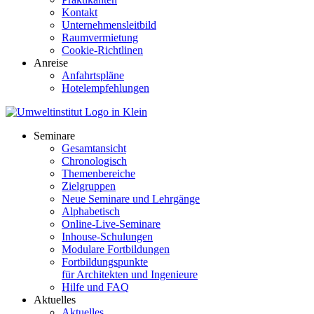
Kontakt
Unternehmensleitbild
Raumvermietung
Cookie-Richtlinen
Anreise
Anfahrtspläne
Hotelempfehlungen
Seminare
Gesamtansicht
Chronologisch
Themenbereiche
Zielgruppen
Neue Seminare und Lehrgänge
Alphabetisch
Online-Live-Seminare
Inhouse-Schulungen
Modulare Fortbildungen
Fortbildungspunkte
für Architekten und Ingenieure
Hilfe und FAQ
Aktuelles
Aktuelles