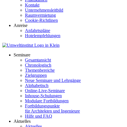
Kontakt
Unternehmensleitbild
Raumvermietung
Cookie-Richtlinen
Anreise
Anfahrtspläne
Hotelempfehlungen
Seminare
Gesamtansicht
Chronologisch
Themenbereiche
Zielgruppen
Neue Seminare und Lehrgänge
Alphabetisch
Online-Live-Seminare
Inhouse-Schulungen
Modulare Fortbildungen
Fortbildungspunkte
für Architekten und Ingenieure
Hilfe und FAQ
Aktuelles
Aktuelles