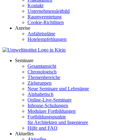
Kontakt
Unternehmensleitbild
Raumvermietung
Cookie-Richtlinen
Anreise
Anfahrtspläne
Hotelempfehlungen
Seminare
Gesamtansicht
Chronologisch
Themenbereiche
Zielgruppen
Neue Seminare und Lehrgänge
Alphabetisch
Online-Live-Seminare
Inhouse-Schulungen
Modulare Fortbildungen
Fortbildungspunkte
für Architekten und Ingenieure
Hilfe und FAQ
Aktuelles
Aktuelles