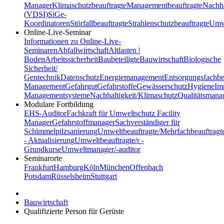
Manager
Klimaschutzbeauftragte
Managementbeauftragte
Nachha
(VDSI)
SiGe-
Koordinatoren
Störfallbeauftragte
Strahlenschutzbeauftragte
Umwe
Online-Live-Seminar
Informationen zu Online-Live-
Seminaren
Abfallwirtschaft
Altlasten |
Boden
Arbeitssicherheit
Baubeteiligte
Bauwirtschaft
Biologische
Sicherheit/
Gentechnik
Datenschutz
Energiemanagement
Entsorgungsfachbe
Management
Gefahrgut
Gefahrstoffe
Gewässerschutz
Hygiene
Im
Managementsysteme
Nachhaltigkeit/Klimaschutz
Qualitätsman
Modulare Fortbildung
EHS-Auditor
Fachkraft für Umweltschutz
Facility
Manager
Gefahrstoffmanager
Sachverständiger für
Schimmelpilzsanierung
Umweltbeauftragte/Mehrfachbeauftragt
- Aktualisierung
Umweltbeauftragte/r -
Grundkurse
Umweltmanager/-auditor
Seminarorte
Frankfurt
Hamburg
Köln
München
Offenbach
Potsdam
Rüsselsheim
Stuttgart
Bauwirtschaft
Qualifizierte Person für Gerüste