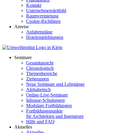
Kontakt
Unternehmensleitbild
Raumvermietung
Cookie-Richtlinen
Anreise
Anfahrtspläne
Hotelempfehlungen
Seminare
Gesamtansicht
Chronologisch
Themenbereiche
Zielgruppen
Neue Seminare und Lehrgänge
Alphabetisch
Online-Live-Seminare
Inhouse-Schulungen
Modulare Fortbildungen
Fortbildungspunkte
für Architekten und Ingenieure
Hilfe und FAQ
Aktuelles
Aktuelles