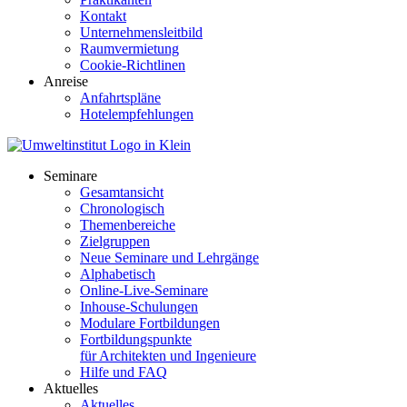
Kontakt
Unternehmensleitbild
Raumvermietung
Cookie-Richtlinen
Anreise
Anfahrtspläne
Hotelempfehlungen
Seminare
Gesamtansicht
Chronologisch
Themenbereiche
Zielgruppen
Neue Seminare und Lehrgänge
Alphabetisch
Online-Live-Seminare
Inhouse-Schulungen
Modulare Fortbildungen
Fortbildungspunkte
für Architekten und Ingenieure
Hilfe und FAQ
Aktuelles
Aktuelles