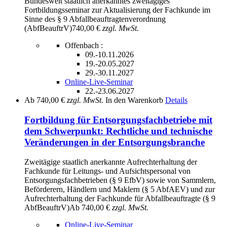
Bundesweit staatlich anerkanntes zweitägiges
Fortbildungsseminar zur Aktualisierung der Fachkunde im
Sinne des § 9 Abfallbeauftragtenverordnung
(AbfBeauftrV)
740,00 €
zzgl. MwSt.
Offenbach :
09.-10.11.2026
19.-20.05.2027
29.-30.11.2027
Online-Live-Seminar
22.-23.06.2027
Ab
740,00 €
zzgl. MwSt.
In den Warenkorb
Details
Fortbildung für Entsorgungsfachbetriebe mit
dem Schwerpunkt: Rechtliche und technische
Veränderungen in der Entsorgungsbranche
Zweitägige staatlich anerkannte Aufrechterhaltung der
Fachkunde für Leitungs- und Aufsichtspersonal von
Entsorgungsfachbetrieben (§ 9 EfbV) sowie von Sammlern,
Beförderern, Händlern und Maklern (§ 5 AbfAEV) und zur
Aufrechterhaltung der Fachkunde für Abfallbeauftragte (§ 9
AbfBeauftrV)
Ab
740,00 €
zzgl. MwSt.
Online-Live-Seminar