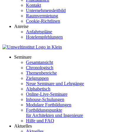
Kontakt
Unternehmensleitbild
Raumvermietung
Cookie-Richtlinen
Anreise
Anfahrtspläne
Hotelempfehlungen
Seminare
Gesamtansicht
Chronologisch
Themenbereiche
Zielgruppen
Neue Seminare und Lehrgänge
Alphabetisch
Online-Live-Seminare
Inhouse-Schulungen
Modulare Fortbildungen
Fortbildungspunkte
für Architekten und Ingenieure
Hilfe und FAQ
Aktuelles
Aktuelles