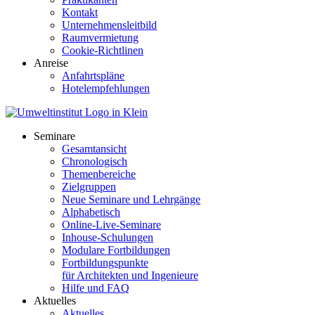
Kontakt
Unternehmensleitbild
Raumvermietung
Cookie-Richtlinen
Anreise
Anfahrtspläne
Hotelempfehlungen
Seminare
Gesamtansicht
Chronologisch
Themenbereiche
Zielgruppen
Neue Seminare und Lehrgänge
Alphabetisch
Online-Live-Seminare
Inhouse-Schulungen
Modulare Fortbildungen
Fortbildungspunkte
für Architekten und Ingenieure
Hilfe und FAQ
Aktuelles
Aktuelles