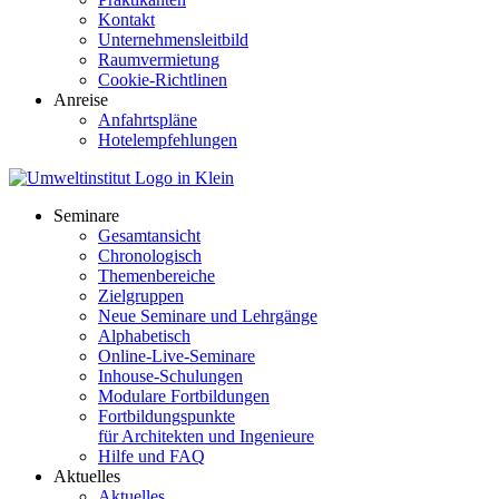
Kontakt
Unternehmensleitbild
Raumvermietung
Cookie-Richtlinen
Anreise
Anfahrtspläne
Hotelempfehlungen
Seminare
Gesamtansicht
Chronologisch
Themenbereiche
Zielgruppen
Neue Seminare und Lehrgänge
Alphabetisch
Online-Live-Seminare
Inhouse-Schulungen
Modulare Fortbildungen
Fortbildungspunkte
für Architekten und Ingenieure
Hilfe und FAQ
Aktuelles
Aktuelles