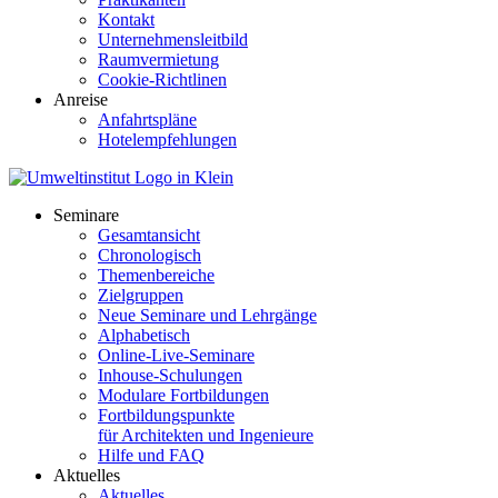
Kontakt
Unternehmensleitbild
Raumvermietung
Cookie-Richtlinen
Anreise
Anfahrtspläne
Hotelempfehlungen
Seminare
Gesamtansicht
Chronologisch
Themenbereiche
Zielgruppen
Neue Seminare und Lehrgänge
Alphabetisch
Online-Live-Seminare
Inhouse-Schulungen
Modulare Fortbildungen
Fortbildungspunkte
für Architekten und Ingenieure
Hilfe und FAQ
Aktuelles
Aktuelles