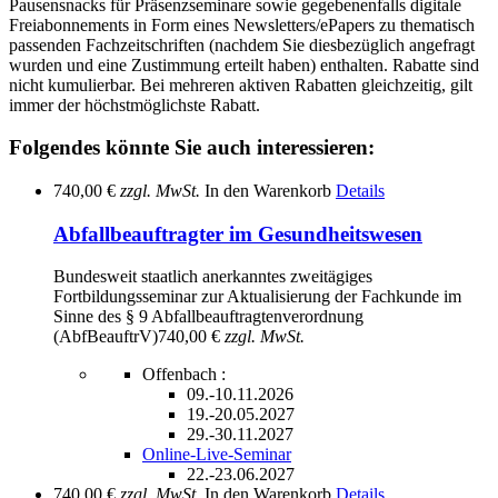
Pausensnacks für Präsenzseminare sowie gegebenenfalls digitale
Freiabonnements in Form eines Newsletters/ePapers zu thematisch
passenden Fachzeitschriften (nachdem Sie diesbezüglich angefragt
wurden und eine Zustimmung erteilt haben) enthalten. Rabatte sind
nicht kumulierbar. Bei mehreren aktiven Rabatten gleichzeitig, gilt
immer der höchstmöglichste Rabatt.
Folgendes könnte Sie auch interessieren:
740,00 €
zzgl. MwSt.
In den Warenkorb
Details
Abfallbeauftragter im Gesundheitswesen
Bundesweit staatlich anerkanntes zweitägiges
Fortbildungsseminar zur Aktualisierung der Fachkunde im
Sinne des § 9 Abfallbeauftragtenverordnung
(AbfBeauftrV)
740,00 €
zzgl. MwSt.
Offenbach :
09.-10.11.2026
19.-20.05.2027
29.-30.11.2027
Online-Live-Seminar
22.-23.06.2027
740,00 €
zzgl. MwSt.
In den Warenkorb
Details