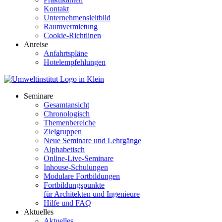
Kontakt
Unternehmensleitbild
Raumvermietung
Cookie-Richtlinen
Anreise
Anfahrtspläne
Hotelempfehlungen
Seminare
Gesamtansicht
Chronologisch
Themenbereiche
Zielgruppen
Neue Seminare und Lehrgänge
Alphabetisch
Online-Live-Seminare
Inhouse-Schulungen
Modulare Fortbildungen
Fortbildungspunkte
für Architekten und Ingenieure
Hilfe und FAQ
Aktuelles
Aktuelles