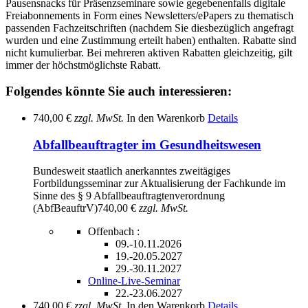
Pausensnacks für Präsenzseminare sowie gegebenenfalls digitale
Freiabonnements in Form eines Newsletters/ePapers zu thematisch
passenden Fachzeitschriften (nachdem Sie diesbezüglich angefragt
wurden und eine Zustimmung erteilt haben) enthalten. Rabatte sind
nicht kumulierbar. Bei mehreren aktiven Rabatten gleichzeitig, gilt
immer der höchstmöglichste Rabatt.
Folgendes könnte Sie auch interessieren:
740,00 €
zzgl. MwSt.
In den Warenkorb
Details
Abfallbeauftragter im Gesundheitswesen
Bundesweit staatlich anerkanntes zweitägiges
Fortbildungsseminar zur Aktualisierung der Fachkunde im
Sinne des § 9 Abfallbeauftragtenverordnung
(AbfBeauftrV)
740,00 €
zzgl. MwSt.
Offenbach :
09.-10.11.2026
19.-20.05.2027
29.-30.11.2027
Online-Live-Seminar
22.-23.06.2027
740,00 €
zzgl. MwSt.
In den Warenkorb
Details