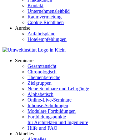
Kontakt
Unternehmensleitbild
Raumvermietung
Cookie-Richtlinen
Anreise
Anfahrtspläne
Hotelempfehlungen
Seminare
Gesamtansicht
Chronologisch
Themenbereiche
Zielgruppen
Neue Seminare und Lehrgänge
Alphabetisch
Online-Live-Seminare
Inhouse-Schulungen
Modulare Fortbildungen
Fortbildungspunkte
für Architekten und Ingenieure
Hilfe und FAQ
Aktuelles
Aktuelles