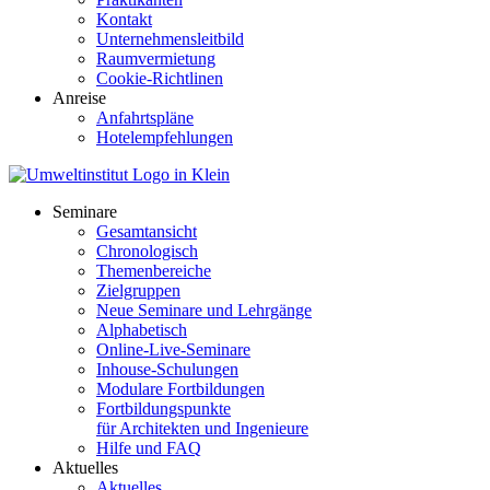
Kontakt
Unternehmensleitbild
Raumvermietung
Cookie-Richtlinen
Anreise
Anfahrtspläne
Hotelempfehlungen
Seminare
Gesamtansicht
Chronologisch
Themenbereiche
Zielgruppen
Neue Seminare und Lehrgänge
Alphabetisch
Online-Live-Seminare
Inhouse-Schulungen
Modulare Fortbildungen
Fortbildungspunkte
für Architekten und Ingenieure
Hilfe und FAQ
Aktuelles
Aktuelles