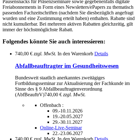
Pausensnacks für Präsenzseminare sowie gegebenenfalls digitale
Freiabonnements in Form eines Newsletters/ePapers zu thematisch
passenden Fachzeitschriften (nachdem Sie diesbezüglich angefragt
wurden und eine Zustimmung erteilt haben) enthalten. Rabatte sind
nicht kumulierbar. Bei mehreren aktiven Rabatten gleichzeitig, gilt
immer der höchstmöglichste Rabatt.
Folgendes könnte Sie auch interessieren:
740,00 €
zzgl. MwSt.
In den Warenkorb
Details
Abfallbeauftragter im Gesundheitswesen
Bundesweit staatlich anerkanntes zweitägiges
Fortbildungsseminar zur Aktualisierung der Fachkunde im
Sinne des § 9 Abfallbeauftragtenverordnung
(AbfBeauftrV)
740,00 €
zzgl. MwSt.
Offenbach :
09.-10.11.2026
19.-20.05.2027
29.-30.11.2027
Online-Live-Seminar
22.-23.06.2027
740,00 €
zzgl. MwSt.
In den Warenkorb
Details