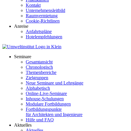
Kontakt
Unternehmensleitbild
Raumvermietung
Cookie-Richtlinen
Anreise
Anfahrtspläne
Hotelempfehlungen
Seminare
Gesamtansicht
Chronologisch
Themenbereiche
Zielgruppen
Neue Seminare und Lehrgänge
Alphabetisch
Online-Live-Seminare
Inhouse-Schulungen
Modulare Fortbildungen
Fortbildungspunkte
für Architekten und Ingenieure
Hilfe und FAQ
Aktuelles
Aktuelles