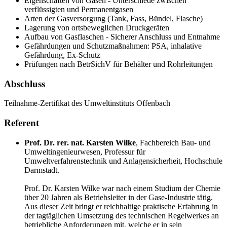
Eigenschaften von Gasen - Unterschiede zwischen
verflüssigten und Permanentgasen
Arten der Gasversorgung (Tank, Fass, Bündel, Flasche)
Lagerung von ortsbeweglichen Druckgeräten
Aufbau von Gasflaschen - Sicherer Anschluss und Entnahme
Gefährdungen und Schutzmaßnahmen: PSA, inhalative
Gefährdung, Ex-Schutz
Prüfungen nach BetrSichV für Behälter und Rohrleitungen
Abschluss
Teilnahme-Zertifikat des Umweltinstituts Offenbach
Referent
Prof. Dr. rer. nat. Karsten Wilke
,
Fachbereich Bau- und
Umweltingenieurwesen, Professur für
Umweltverfahrenstechnik und Anlagensicherheit, Hochschule
Darmstadt.
Prof. Dr. Karsten Wilke war nach einem Studium der Chemie
über 20 Jahren als Betriebsleiter in der Gase-Industrie tätig.
Aus dieser Zeit bringt er reichhaltige praktische Erfahrung in
der tagtäglichen Umsetzung des technischen Regelwerkes an
betriebliche Anforderungen mit, welche er in sein