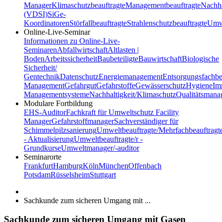
Manager
Klimaschutzbeauftragte
Managementbeauftragte
Nachha
(VDSI)
SiGe-
Koordinatoren
Störfallbeauftragte
Strahlenschutzbeauftragte
Umwe
Online-Live-Seminar
Informationen zu Online-Live-
Seminaren
Abfallwirtschaft
Altlasten |
Boden
Arbeitssicherheit
Baubeteiligte
Bauwirtschaft
Biologische
Sicherheit/
Gentechnik
Datenschutz
Energiemanagement
Entsorgungsfachbe
Management
Gefahrgut
Gefahrstoffe
Gewässerschutz
Hygiene
Im
Managementsysteme
Nachhaltigkeit/Klimaschutz
Qualitätsman
Modulare Fortbildung
EHS-Auditor
Fachkraft für Umweltschutz
Facility
Manager
Gefahrstoffmanager
Sachverständiger für
Schimmelpilzsanierung
Umweltbeauftragte/Mehrfachbeauftragt
- Aktualisierung
Umweltbeauftragte/r -
Grundkurse
Umweltmanager/-auditor
Seminarorte
Frankfurt
Hamburg
Köln
München
Offenbach
Potsdam
Rüsselsheim
Stuttgart
Sachkunde zum sicheren Umgang mit ...
Sachkunde zum sicheren Umgang mit Gasen