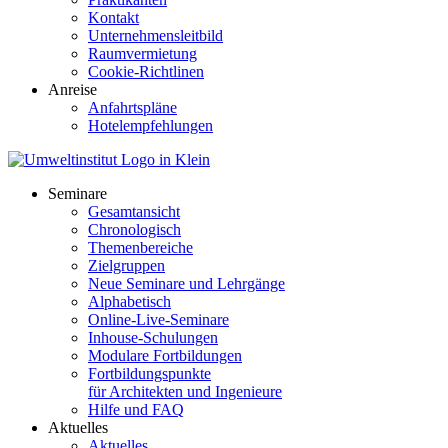
Kontakt
Unternehmensleitbild
Raumvermietung
Cookie-Richtlinen
Anreise
Anfahrtspläne
Hotelempfehlungen
Seminare
Gesamtansicht
Chronologisch
Themenbereiche
Zielgruppen
Neue Seminare und Lehrgänge
Alphabetisch
Online-Live-Seminare
Inhouse-Schulungen
Modulare Fortbildungen
Fortbildungspunkte
für Architekten und Ingenieure
Hilfe und FAQ
Aktuelles
Aktuelles