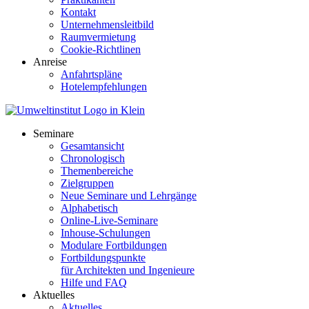
Kontakt
Unternehmensleitbild
Raumvermietung
Cookie-Richtlinen
Anreise
Anfahrtspläne
Hotelempfehlungen
Seminare
Gesamtansicht
Chronologisch
Themenbereiche
Zielgruppen
Neue Seminare und Lehrgänge
Alphabetisch
Online-Live-Seminare
Inhouse-Schulungen
Modulare Fortbildungen
Fortbildungspunkte
für Architekten und Ingenieure
Hilfe und FAQ
Aktuelles
Aktuelles