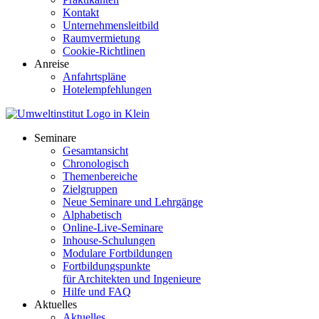
Kontakt
Unternehmensleitbild
Raumvermietung
Cookie-Richtlinen
Anreise
Anfahrtspläne
Hotelempfehlungen
Seminare
Gesamtansicht
Chronologisch
Themenbereiche
Zielgruppen
Neue Seminare und Lehrgänge
Alphabetisch
Online-Live-Seminare
Inhouse-Schulungen
Modulare Fortbildungen
Fortbildungspunkte
für Architekten und Ingenieure
Hilfe und FAQ
Aktuelles
Aktuelles