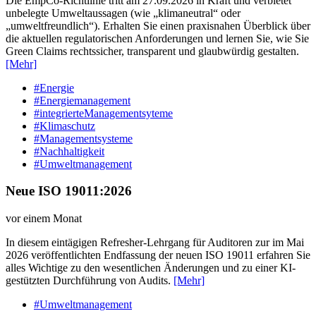
Die EmpCo-Richtlinie tritt am 27.09.2026 in Kraft und verbietet
unbelegte Umweltaussagen (wie „klimaneutral“ oder
„umweltfreundlich“). Erhalten Sie einen praxisnahen Überblick über
die aktuellen regulatorischen Anforderungen und lernen Sie, wie Sie
Green Claims rechtssicher, transparent und glaubwürdig gestalten.
[Mehr]
#Energie
#Energiemanagement
#integrierteManagementsyteme
#Klimaschutz
#Managementsysteme
#Nachhaltigkeit
#Umweltmanagement
Neue ISO 19011:2026
vor einem Monat
In diesem eintägigen Refresher-Lehrgang für Auditoren zur im Mai
2026 veröffentlichten Endfassung der neuen ISO 19011 erfahren Sie
alles Wichtige zu den wesentlichen Änderungen und zu einer KI-
gestützten Durchführung von Audits.
[Mehr]
#Umweltmanagement