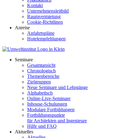
Kontakt
Unternehmensleitbild
Raumvermietung
Cookie-Richtlinen
Anreise
Anfahrtspläne
Hotelempfehlungen
Seminare
Gesamtansicht
Chronologisch
Themenbereiche
Zielgruppen
Neue Seminare und Lehrgänge
Alphabetisch
Online-Live-Seminare
Inhouse-Schulungen
Modulare Fortbildungen
Fortbildungspunkte
für Architekten und Ingenieure
Hilfe und FAQ
Aktuelles
Aktuelles