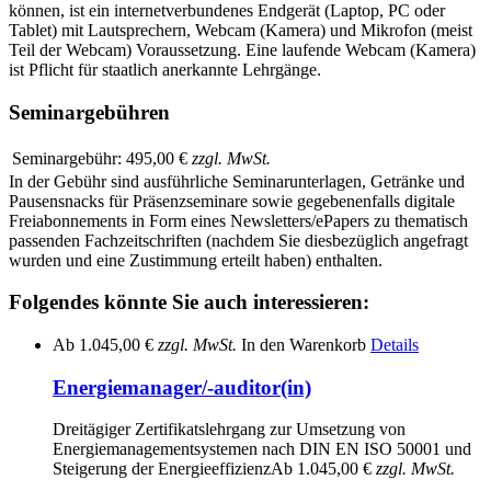
können, ist ein internetverbundenes Endgerät (Laptop, PC oder
Tablet) mit Lautsprechern, Webcam (Kamera) und Mikrofon (meist
Teil der Webcam) Voraussetzung. Eine laufende Webcam (Kamera)
ist Pflicht für staatlich anerkannte Lehrgänge.
Seminargebühren
Seminargebühr:
495,00 €
zzgl. MwSt.
In der Gebühr sind ausführliche Seminarunterlagen, Getränke und
Pausensnacks für Präsenzseminare sowie gegebenenfalls digitale
Freiabonnements in Form eines Newsletters/ePapers zu thematisch
passenden Fachzeitschriften (nachdem Sie diesbezüglich angefragt
wurden und eine Zustimmung erteilt haben) enthalten.
Folgendes könnte Sie auch interessieren:
Ab
1.045,00 €
zzgl. MwSt.
In den Warenkorb
Details
Energiemanager/-auditor(in)
Dreitägiger Zertifikatslehrgang zur Umsetzung von
Energiemanagementsystemen nach DIN EN ISO 50001 und
Steigerung der Energieeffizienz
Ab
1.045,00 €
zzgl. MwSt.