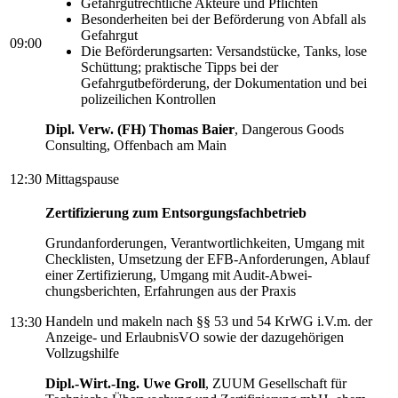
Gefahrgutrechtliche Akteure und Pflichten
Besonderheiten bei der Beförderung von Abfall als
Gefahrgut
09:00
Die Beförderungsarten: Versandstücke, Tanks, lose
Schüttung; praktische Tipps bei der
Gefahrgutbeförderung, der Dokumentation und bei
polizeilichen Kontrollen
Dipl. Verw. (FH) Thomas Baier
, Dangerous Goods
Consulting, Offenbach am Main
12:30
Mittagspause
Zertifizierung zum Entsorgungsfachbetrieb
Grundanforderungen, Verantwortlichkeiten, Umgang mit
Checklisten, Umsetzung der EFB-Anforderungen, Ablauf
einer Zertifizierung, Umgang mit Audit-Abwei-
chungsberichten, Erfahrungen aus der Praxis
Handeln und makeln nach §§ 53 und 54 KrWG i.V.m. der
13:30
Anzeige- und ErlaubnisVO sowie der dazugehörigen
Vollzugshilfe
Dipl.-Wirt.-Ing. Uwe Groll
, ZUUM Gesellschaft für