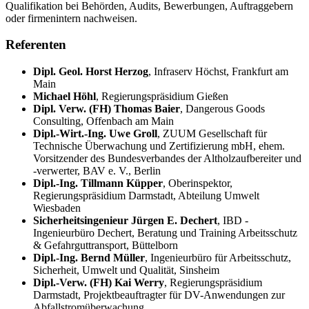
Qualifikation bei Behörden, Audits, Bewerbungen, Auftraggebern
oder firmenintern nachweisen.
Referenten
Dipl. Geol. Horst Herzog
,
Infraserv Höchst, Frankfurt am
Main
Michael Höhl
,
Regierungspräsidium Gießen
Dipl. Verw. (FH) Thomas Baier
,
Dangerous Goods
Consulting, Offenbach am Main
Dipl.-Wirt.-Ing. Uwe Groll
,
ZUUM Gesellschaft für
Technische Überwachung und Zertifizierung mbH, ehem.
Vorsitzender des Bundesverbandes der Altholzaufbereiter und
-verwerter, BAV e. V., Berlin
Dipl.-Ing. Tillmann Küpper
,
Oberinspektor,
Regierungspräsidium Darmstadt, Abteilung Umwelt
Wiesbaden
Sicherheitsingenieur Jürgen E. Dechert
,
IBD -
Ingenieurbüro Dechert, Beratung und Training Arbeitsschutz
& Gefahrguttransport, Büttelborn
Dipl.-Ing. Bernd Müller
,
Ingenieurbüro für Arbeitsschutz,
Sicherheit, Umwelt und Qualität, Sinsheim
Dipl.-Verw. (FH) Kai Werry
,
Regierungspräsidium
Darmstadt, Projektbeauftragter für DV-Anwendungen zur
Abfallstromüberwachung