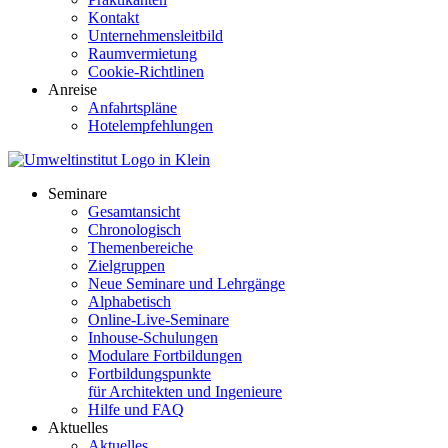
Kontakt
Unternehmensleitbild
Raumvermietung
Cookie-Richtlinen
Anreise
Anfahrtspläne
Hotelempfehlungen
Seminare
Gesamtansicht
Chronologisch
Themenbereiche
Zielgruppen
Neue Seminare und Lehrgänge
Alphabetisch
Online-Live-Seminare
Inhouse-Schulungen
Modulare Fortbildungen
Fortbildungspunkte
für Architekten und Ingenieure
Hilfe und FAQ
Aktuelles
Aktuelles