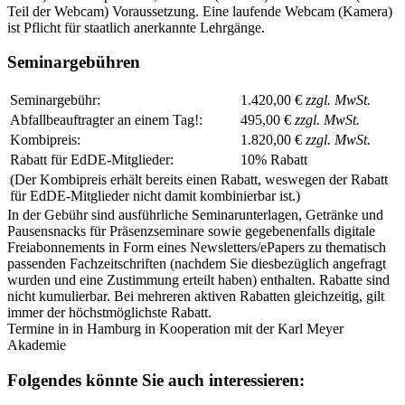
Teil der Webcam) Voraussetzung. Eine laufende Webcam (Kamera)
ist Pflicht für staatlich anerkannte Lehrgänge.
Seminargebühren
Seminargebühr:
1.420,00 €
zzgl. MwSt.
Abfallbeauftragter an einem Tag!:
495,00 €
zzgl. MwSt.
Kombipreis:
1.820,00 €
zzgl. MwSt.
Rabatt für EdDE-Mitglieder:
10% Rabatt
(Der Kombipreis erhält bereits einen Rabatt, weswegen der Rabatt
für EdDE-Mitglieder nicht damit kom­bi­nier­bar ist.)
In der Gebühr sind ausführliche Seminarunterlagen, Getränke und
Pausensnacks für Präsenzseminare sowie gegebenenfalls digitale
Freiabonnements in Form eines Newsletters/ePapers zu thematisch
passenden Fachzeitschriften (nachdem Sie diesbezüglich angefragt
wurden und eine Zustimmung erteilt haben) enthalten. Rabatte sind
nicht kumulierbar. Bei mehreren aktiven Rabatten gleichzeitig, gilt
immer der höchstmöglichste Rabatt.
Termine in in Hamburg in Kooperation mit der Karl Meyer
Akademie
Folgendes könnte Sie auch interessieren: