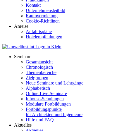
Kontakt
Unternehmensleitbild
Raumvermietung
Cookie-Richtlinen
Anreise
Anfahrtspläne
Hotelempfehlungen
Seminare
Gesamtansicht
Chronologisch
Themenbereiche
Zielgruppen
Neue Seminare und Lehrgänge
Alphabetisch
Online-Live-Seminare
Inhouse-Schulungen
Modulare Fortbildungen
Fortbildungspunkte
für Architekten und Ingenieure
Hilfe und FAQ
Aktuelles
Aktuelles