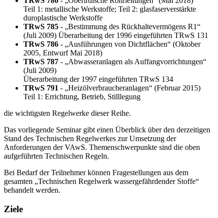
TRwS 780
- „Oberirdische Rohrleitungen“ (Mai 2018)
Teil 1: metallische Werkstoffe; Teil 2: glasfaserverstärkte
duroplastische Werkstoffe
TRwS 785
- „Bestimmung des Rückhaltevermögens R1“
(Juli 2009) Überarbeitung der 1996 eingeführten TRwS 131
TRwS 786
- „Ausführungen von Dichtflächen“ (Oktober
2005, Entwurf Mai 2018)
TRwS 787
- „Abwasseranlagen als Auffangvorrichtungen“
(Juli 2009)
Überarbeitung der 1997 eingeführten TRwS 134
TRwS 791
- „Heizölverbraucheranlagen“ (Februar 2015)
Teil 1: Errichtung, Betrieb, Stilllegung
die wichtigsten Regelwerke dieser Reihe.
Das vorliegende Seminar gibt einen Überblick über den derzeitigen
Stand des Technischen Regelwerkes zur Umsetzung der
Anforderungen der VAwS. Themenschwerpunkte sind die oben
aufgeführten Technischen Regeln.
Bei Bedarf der Teilnehmer können Fragestellungen aus dem
gesamten „Technischen Regelwerk wassergefährdender Stoffe“
behandelt werden.
Ziele