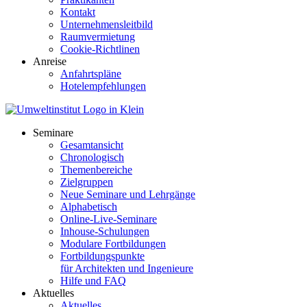
Kontakt
Unternehmensleitbild
Raumvermietung
Cookie-Richtlinen
Anreise
Anfahrtspläne
Hotelempfehlungen
Seminare
Gesamtansicht
Chronologisch
Themenbereiche
Zielgruppen
Neue Seminare und Lehrgänge
Alphabetisch
Online-Live-Seminare
Inhouse-Schulungen
Modulare Fortbildungen
Fortbildungspunkte
für Architekten und Ingenieure
Hilfe und FAQ
Aktuelles
Aktuelles