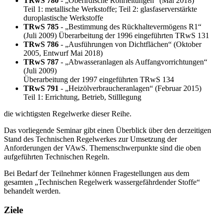
TRwS 780
- „Oberirdische Rohrleitungen“ (Mai 2018)
Teil 1: metallische Werkstoffe; Teil 2: glasfaserverstärkte
duroplastische Werkstoffe
TRwS 785
- „Bestimmung des Rückhaltevermögens R1“
(Juli 2009) Überarbeitung der 1996 eingeführten TRwS 131
TRwS 786
- „Ausführungen von Dichtflächen“ (Oktober
2005, Entwurf Mai 2018)
TRwS 787
- „Abwasseranlagen als Auffangvorrichtungen“
(Juli 2009)
Überarbeitung der 1997 eingeführten TRwS 134
TRwS 791
- „Heizölverbraucheranlagen“ (Februar 2015)
Teil 1: Errichtung, Betrieb, Stilllegung
die wichtigsten Regelwerke dieser Reihe.
Das vorliegende Seminar gibt einen Überblick über den derzeitigen
Stand des Technischen Regelwerkes zur Umsetzung der
Anforderungen der VAwS. Themenschwerpunkte sind die oben
aufgeführten Technischen Regeln.
Bei Bedarf der Teilnehmer können Fragestellungen aus dem
gesamten „Technischen Regelwerk wassergefährdender Stoffe“
behandelt werden.
Ziele