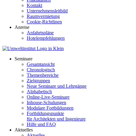
Kontakt
Unternehmensleitbild
Raumvermietung
Cookie-Richtlinen
Anreise
Anfahrtspläne
Hotelempfehlungen
Seminare
Gesamtansicht
Chronologisch
Themenbereiche
Zielgruppen
Neue Seminare und Lehrgänge
Alphabetisch
Online-Live-Seminare
Inhouse-Schulungen
Modulare Fortbildungen
Fortbildungspunkte
für Architekten und Ingenieure
Hilfe und FAQ
Aktuelles
Aktuelles