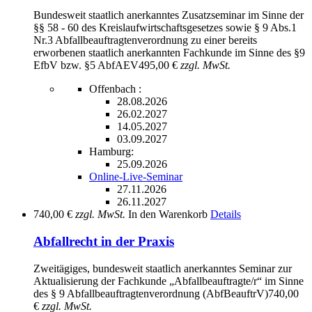
Bundesweit staatlich anerkanntes Zusatzseminar im Sinne der
§§ 58 - 60 des Kreislaufwirtschaftsgesetzes sowie § 9 Abs.1
Nr.3 Abfallbeauftragtenverordnung zu einer bereits
erworbenen staatlich anerkannten Fachkunde im Sinne des §9
EfbV bzw. §5 AbfAEV
495,00 €
zzgl. MwSt.
Offenbach :
28.08.2026
26.02.2027
14.05.2027
03.09.2027
Hamburg:
25.09.2026
Online-Live-Seminar
27.11.2026
26.11.2027
740,00 €
zzgl. MwSt.
In den Warenkorb
Details
Abfallrecht in der Praxis
Zweitägiges, bundesweit staatlich anerkanntes Seminar zur
Aktualisierung der Fachkunde „Abfallbeauftragte/r“ im Sinne
des § 9 Abfallbeauftragtenverordnung (AbfBeauftrV)
740,00
€
zzgl. MwSt.