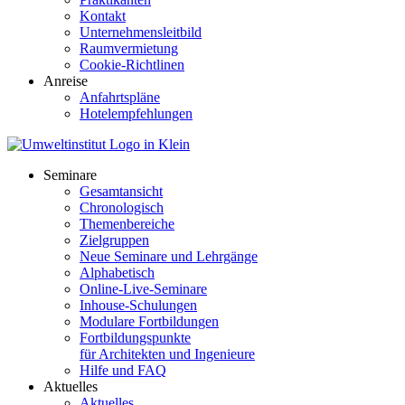
Kontakt
Unternehmensleitbild
Raumvermietung
Cookie-Richtlinen
Anreise
Anfahrtspläne
Hotelempfehlungen
Seminare
Gesamtansicht
Chronologisch
Themenbereiche
Zielgruppen
Neue Seminare und Lehrgänge
Alphabetisch
Online-Live-Seminare
Inhouse-Schulungen
Modulare Fortbildungen
Fortbildungspunkte
für Architekten und Ingenieure
Hilfe und FAQ
Aktuelles
Aktuelles