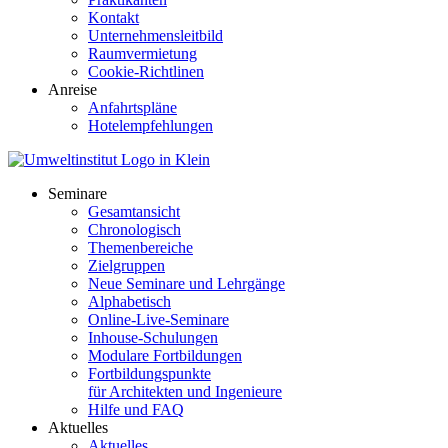
Kontakt
Unternehmensleitbild
Raumvermietung
Cookie-Richtlinen
Anreise
Anfahrtspläne
Hotelempfehlungen
Seminare
Gesamtansicht
Chronologisch
Themenbereiche
Zielgruppen
Neue Seminare und Lehrgänge
Alphabetisch
Online-Live-Seminare
Inhouse-Schulungen
Modulare Fortbildungen
Fortbildungspunkte
für Architekten und Ingenieure
Hilfe und FAQ
Aktuelles
Aktuelles