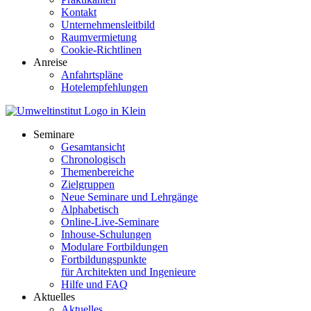
Kontakt
Unternehmensleitbild
Raumvermietung
Cookie-Richtlinen
Anreise
Anfahrtspläne
Hotelempfehlungen
Seminare
Gesamtansicht
Chronologisch
Themenbereiche
Zielgruppen
Neue Seminare und Lehrgänge
Alphabetisch
Online-Live-Seminare
Inhouse-Schulungen
Modulare Fortbildungen
Fortbildungspunkte
für Architekten und Ingenieure
Hilfe und FAQ
Aktuelles
Aktuelles