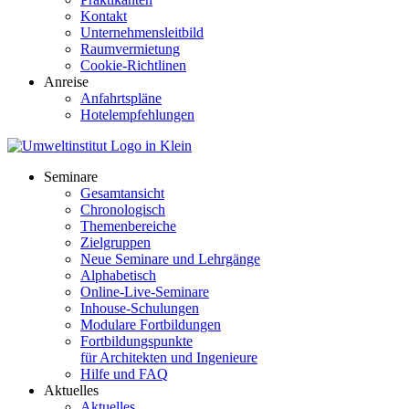
Kontakt
Unternehmensleitbild
Raumvermietung
Cookie-Richtlinen
Anreise
Anfahrtspläne
Hotelempfehlungen
Seminare
Gesamtansicht
Chronologisch
Themenbereiche
Zielgruppen
Neue Seminare und Lehrgänge
Alphabetisch
Online-Live-Seminare
Inhouse-Schulungen
Modulare Fortbildungen
Fortbildungspunkte
für Architekten und Ingenieure
Hilfe und FAQ
Aktuelles
Aktuelles