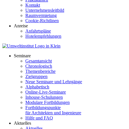
Kontakt
Unternehmensleitbild
Raumvermietung
Cookie-Richtlinen
Anreise
Anfahrtspläne
Hotelempfehlungen
Seminare
Gesamtansicht
Chronologisch
Themenbereiche
Zielgruppen
Neue Seminare und Lehrgänge
Alphabetisch
Online-Live-Seminare
Inhouse-Schulungen
Modulare Fortbildungen
Fortbildungspunkte
für Architekten und Ingenieure
Hilfe und FAQ
Aktuelles
Aktuelles